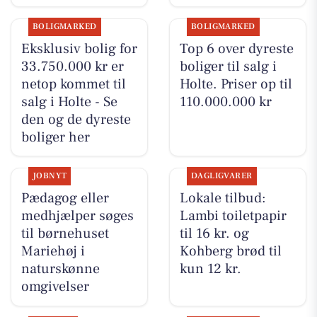
BOLIGMARKED
BOLIGMARKED
Eksklusiv bolig for
Top 6 over dyreste
33.750.000 kr er
boliger til salg i
netop kommet til
Holte. Priser op til
salg i Holte - Se
110.000.000 kr
den og de dyreste
boliger her
JOBNYT
DAGLIGVARER
Pædagog eller
Lokale tilbud:
medhjælper søges
Lambi toiletpapir
til børnehuset
til 16 kr. og
Mariehøj i
Kohberg brød til
naturskønne
kun 12 kr.
omgivelser