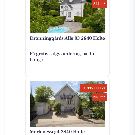
2
321 m
Dronninggårds Alle 83 2840 Holte
Få gratis salgsvurdering på din
bolig ›
11.995.000 kr
2
206 m
Morlenesvej 4 2840 Holte