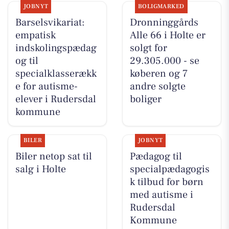
JOBNYT
BOLIGMARKED
Barselsvikariat:
Dronninggårds
empatisk
Alle 66 i Holte er
indskolingspædag
solgt for
og til
29.305.000 - se
specialklasserækk
køberen og 7
e for autisme-
andre solgte
elever i Rudersdal
boliger
kommune
BILER
JOBNYT
Biler netop sat til
Pædagog til
salg i Holte
specialpædagogis
k tilbud for børn
med autisme i
Rudersdal
Kommune