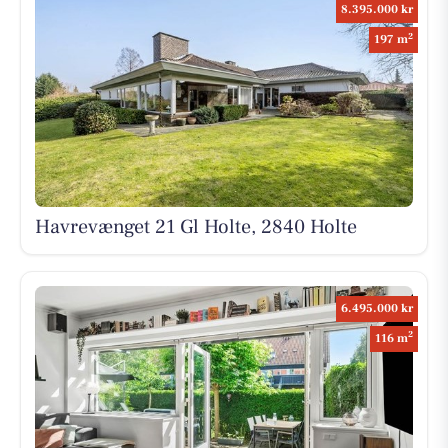
8.395.000 kr
2
197 m
Havrevænget 21 Gl Holte, 2840 Holte
6.495.000 kr
2
116 m