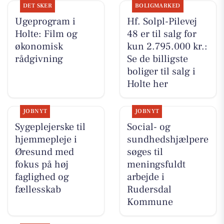
DET SKER
BOLIGMARKED
Ugeprogram i
Hf. Solpl-Pilevej
Holte: Film og
48 er til salg for
økonomisk
kun 2.795.000 kr.:
rådgivning
Se de billigste
boliger til salg i
Holte her
JOBNYT
JOBNYT
Sygeplejerske til
Social- og
hjemmepleje i
sundhedshjælpere
Øresund med
søges til
fokus på høj
meningsfuldt
faglighed og
arbejde i
fællesskab
Rudersdal
Kommune