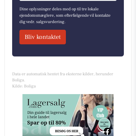
Dine oplysninger deles med op til tre lokale
ejendomsmæglere, som efterfølgende vil kontakte
dig vedr. salgsvurdering.
Bliv kontaktet
Data er automatisk hentet fra eksterne kilder, herunder
Boliga.
Kilde: Boliga