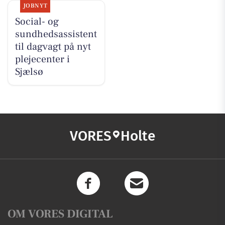
JOBNYT
Social- og
sundhedsassistent
til dagvagt på nyt
plejecenter i
Sjælsø
VORES
Holte
OM VORES DIGITAL