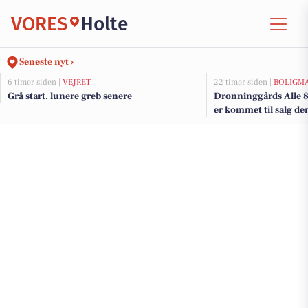
VORES
Holte
Seneste nyt ›
6 timer siden |
VEJRET
22 timer siden |
BOLIGM
Grå start, lunere greb senere
Dronninggårds Alle 8
er kommet til salg den
boligerne her.