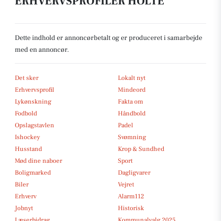
ERHVERVSPROFILER HOLTE
Dette indhold er annoncørbetalt og er produceret i samarbejde
med en annoncør.
Det sker
Lokalt nyt
Erhvervsprofil
Mindeord
Lykønskning
Fakta om
Fodbold
Håndbold
Opslagstavlen
Padel
Ishockey
Svømning
Husstand
Krop & Sundhed
Mød dine naboer
Sport
Boligmarked
Dagligvarer
Biler
Vejret
Erhverv
Alarm112
Jobnyt
Historisk
Læserbidrag
Kommunalvalg 2025