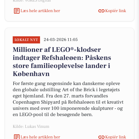
Kilde: VORES Digital
Læs hele artiklen her
Kopiér link
24-03-2026 11:05
LOKALT NYT
Millioner af LEGO®-klodser
indtager Refshaleøen: Påskens
store familieoplevelse lander i
København
For første gang nogensinde kan danskerne opleve
den globale udstilling Art of the Brick i legetøjets
eget hjemland. Fra den 27. marts forvandles
Copenhagen Shipyard på Refshaleøen til et kreativt
univers med over 100 imponerende skulpturer - og
en LEGO-pool til de besøgende børn.
Kilde: Lukas Vinum
Læs hele artiklen her
Kopiér link