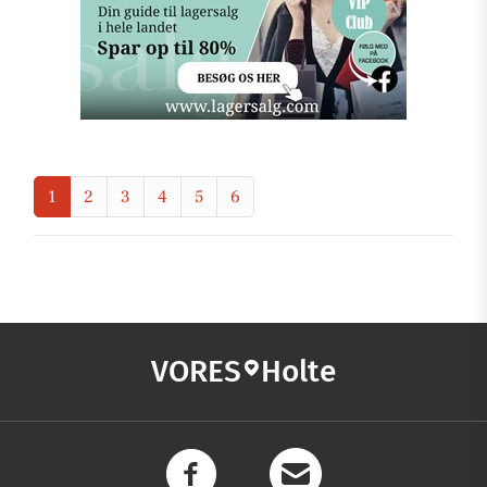
1
2
3
4
5
6
VORES
Holte