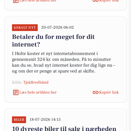
Læs hele artiklen her
Kopiér link
20-07-2026 06:02
LOKALT NYT
Betaler du for meget for dit
internet?
I Holte koster et nyt internetabonnement i
gennemsnit 324 kr. om måneden. På to minutter
kan du se, hvad nyt internet koster for dig lige nu –
og om der er penge at spare ved at skifte.
Kilde:
TjekBredbånd
Læs hele artiklen her
Kopiér link
18-07-2026 14:15
BILER
10 dyreste biler til salg i nærheden