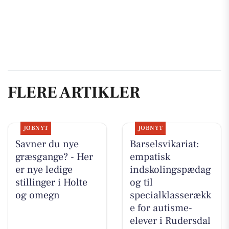
FLERE ARTIKLER
JOBNYT
JOBNYT
Savner du nye
Barselsvikariat:
græsgange? - Her
empatisk
er nye ledige
indskolingspædag
stillinger i Holte
og til
og omegn
specialklasserækk
e for autisme-
elever i Rudersdal