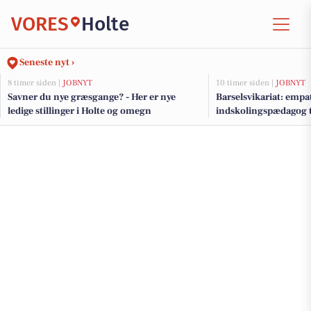
VORES
Holte
Seneste nyt ›
8 timer siden |
JOBNYT
10 timer siden |
JOBNYT
Savner du nye græsgange? - Her er nye
Barselsvikariat: empa
ledige stillinger i Holte og omegn
indskolingspædagog t
for autisme-elever i