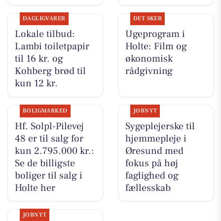
DAGLIGVARER
DET SKER
Lokale tilbud:
Ugeprogram i
Lambi toiletpapir
Holte: Film og
til 16 kr. og
økonomisk
Kohberg brød til
rådgivning
kun 12 kr.
BOLIGMARKED
JOBNYT
Hf. Solpl-Pilevej
Sygeplejerske til
48 er til salg for
hjemmepleje i
kun 2.795.000 kr.:
Øresund med
Se de billigste
fokus på høj
boliger til salg i
faglighed og
Holte her
fællesskab
JOBNYT