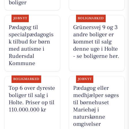
boliger
JOBNYT
BOLIGMARKED
Pædagog til
Grünersvej 9 og 3
specialpædagogis
andre boliger er
k tilbud for børn
kommet til salg
med autisme i
denne uge i Holte
Rudersdal
- se boligerne her.
Kommune
BOLIGMARKED
JOBNYT
Top 6 over dyreste
Pædagog eller
boliger til salg i
medhjælper søges
Holte. Priser op til
til børnehuset
110.000.000 kr
Mariehøj i
naturskønne
omgivelser