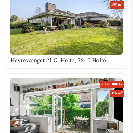
2
197 m
Havrevænget 21 Gl Holte, 2840 Holte
6.495.000 kr
2
116 m