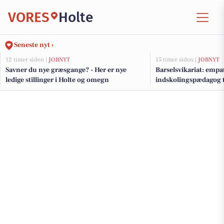
VORES
Holte
Seneste nyt ›
12 timer siden |
JOBNYT
15 timer siden |
JOBNYT
Savner du nye græsgange? - Her er nye
Barselsvikariat: empa
ledige stillinger i Holte og omegn
indskolingspædagog t
for autisme-elever i