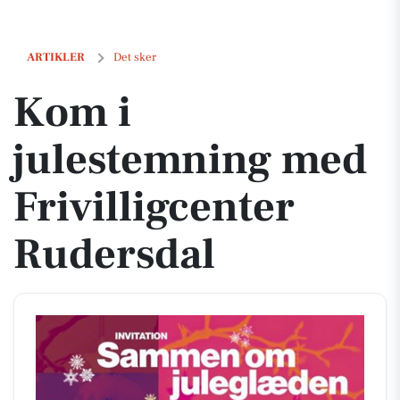
Kom i julestemning med Frivilligcenter Rudersdal
ARTIKLER
Det sker
Kom i
julestemning med
Frivilligcenter
Rudersdal