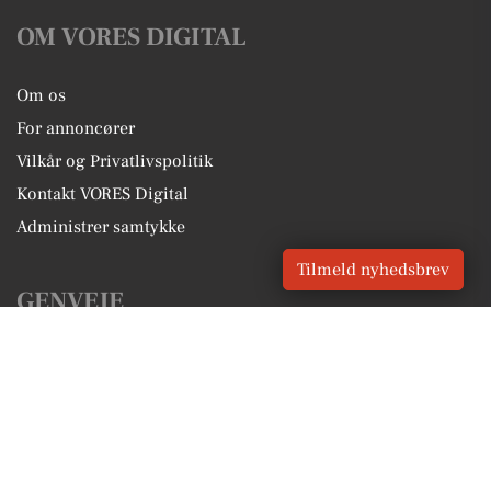
OM VORES DIGITAL
Om os
For annoncører
Vilkår og Privatlivspolitik
Kontakt VORES Digital
Administrer samtykke
Tilmeld nyhedsbrev
GENVEJE
Seneste nyt fra Holte
Vores lokale erhverv
Kalenderen for Holte
Fakta om Holte
Erhvervsartikler