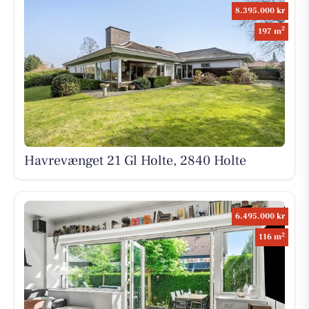
8.395.000 kr
2
197 m
Havrevænget 21 Gl Holte, 2840 Holte
6.495.000 kr
2
116 m