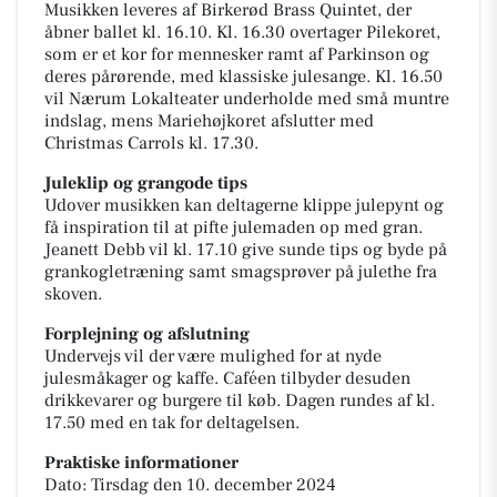
Musikken leveres af Birkerød Brass Quintet, der
åbner ballet kl. 16.10. Kl. 16.30 overtager Pilekoret,
som er et kor for mennesker ramt af Parkinson og
deres pårørende, med klassiske julesange. Kl. 16.50
vil Nærum Lokalteater underholde med små muntre
indslag, mens Mariehøjkoret afslutter med
Christmas Carrols kl. 17.30.
Juleklip og grangode tips
Udover musikken kan deltagerne klippe julepynt og
få inspiration til at pifte julemaden op med gran.
Jeanett Debb vil kl. 17.10 give sunde tips og byde på
grankogletræning samt smagsprøver på julethe fra
skoven.
Forplejning og afslutning
Undervejs vil der være mulighed for at nyde
julesmåkager og kaffe. Caféen tilbyder desuden
drikkevarer og burgere til køb. Dagen rundes af kl.
17.50 med en tak for deltagelsen.
Praktiske informationer
Dato: Tirsdag den 10. december 2024