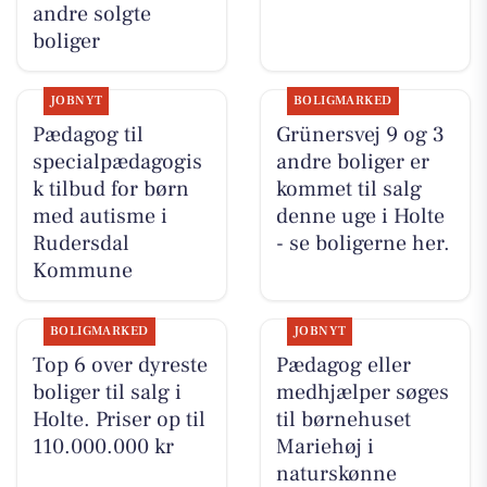
andre solgte
boliger
JOBNYT
BOLIGMARKED
Pædagog til
Grünersvej 9 og 3
specialpædagogis
andre boliger er
k tilbud for børn
kommet til salg
med autisme i
denne uge i Holte
Rudersdal
- se boligerne her.
Kommune
BOLIGMARKED
JOBNYT
Top 6 over dyreste
Pædagog eller
boliger til salg i
medhjælper søges
Holte. Priser op til
til børnehuset
110.000.000 kr
Mariehøj i
naturskønne