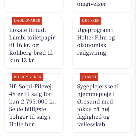
omgivelser
DAGLIGVARER
DET SKER
Lokale tilbud:
Ugeprogram i
Lambi toiletpapir
Holte: Film og
til 16 kr. og
økonomisk
Kohberg brød til
rådgivning
kun 12 kr.
BOLIGMARKED
JOBNYT
Hf. Solpl-Pilevej
Sygeplejerske til
48 er til salg for
hjemmepleje i
kun 2.795.000 kr.:
Øresund med
Se de billigste
fokus på høj
boliger til salg i
faglighed og
Holte her
fællesskab