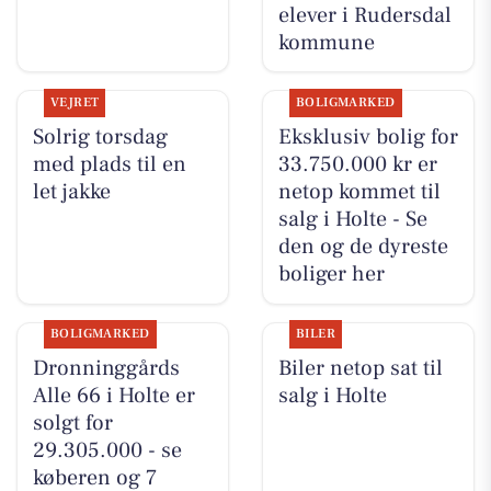
elever i Rudersdal
kommune
VEJRET
BOLIGMARKED
Solrig torsdag
Eksklusiv bolig for
med plads til en
33.750.000 kr er
let jakke
netop kommet til
salg i Holte - Se
den og de dyreste
boliger her
BOLIGMARKED
BILER
Dronninggårds
Biler netop sat til
Alle 66 i Holte er
salg i Holte
solgt for
29.305.000 - se
køberen og 7