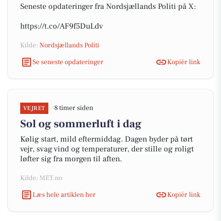
Seneste opdateringer fra Nordsjællands Politi på X:
https://t.co/AF9f5DuLdv
Kilde:
Nordsjællands Politi
Se seneste opdateringer
Kopiér link
8 timer siden
VEJRET
Sol og sommerluft i dag
Kølig start, mild eftermiddag. Dagen byder på tørt
vejr, svag vind og temperaturer, der stille og roligt
løfter sig fra morgen til aften.
Kilde: MET.no
Læs hele artiklen her
Kopiér link