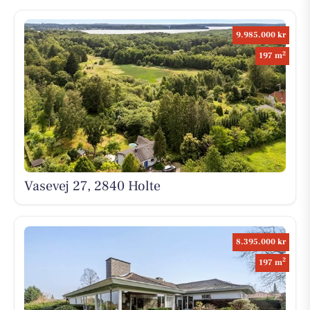
9.985.000 kr
2
197 m
Vasevej 27, 2840 Holte
8.395.000 kr
2
197 m