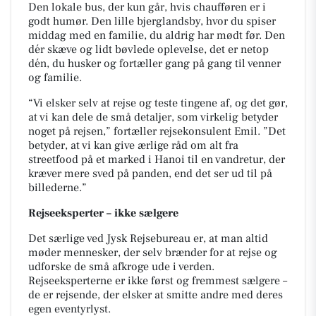
Den lokale bus, der kun går, hvis chaufføren er i
godt humør. Den lille bjerglandsby, hvor du spiser
middag med en familie, du aldrig har mødt før. Den
dér skæve og lidt bøvlede oplevelse, det er netop
dén, du husker og fortæller gang på gang til venner
og familie.
“Vi elsker selv at rejse og teste tingene af, og det gør,
at vi kan dele de små detaljer, som virkelig betyder
noget på rejsen,” fortæller rejsekonsulent Emil. ”Det
betyder, at vi kan give ærlige råd om alt fra
streetfood på et marked i Hanoi til en vandretur, der
kræver mere sved på panden, end det ser ud til på
billederne.”
Rejseeksperter – ikke sælgere
Det særlige ved Jysk Rejsebureau er, at man altid
møder mennesker, der selv brænder for at rejse og
udforske de små afkroge ude i verden.
Rejseeksperterne er ikke først og fremmest sælgere –
de er rejsende, der elsker at smitte andre med deres
egen eventyrlyst.