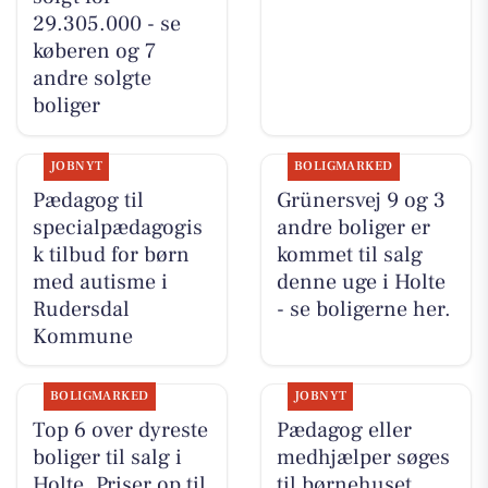
29.305.000 - se
køberen og 7
andre solgte
boliger
JOBNYT
BOLIGMARKED
Pædagog til
Grünersvej 9 og 3
specialpædagogis
andre boliger er
k tilbud for børn
kommet til salg
med autisme i
denne uge i Holte
Rudersdal
- se boligerne her.
Kommune
BOLIGMARKED
JOBNYT
Top 6 over dyreste
Pædagog eller
boliger til salg i
medhjælper søges
Holte. Priser op til
til børnehuset