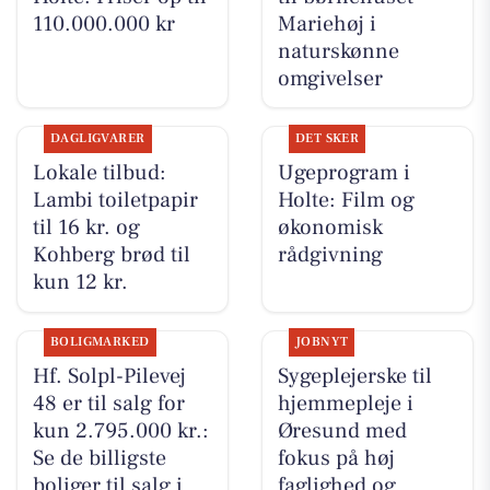
110.000.000 kr
Mariehøj i
naturskønne
omgivelser
DAGLIGVARER
DET SKER
Lokale tilbud:
Ugeprogram i
Lambi toiletpapir
Holte: Film og
til 16 kr. og
økonomisk
Kohberg brød til
rådgivning
kun 12 kr.
BOLIGMARKED
JOBNYT
Hf. Solpl-Pilevej
Sygeplejerske til
48 er til salg for
hjemmepleje i
kun 2.795.000 kr.:
Øresund med
Se de billigste
fokus på høj
boliger til salg i
faglighed og