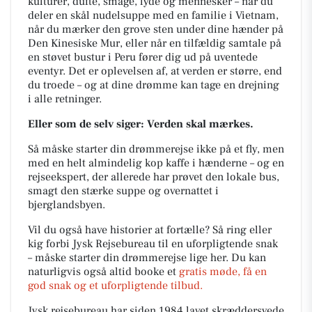
kulturer, dufte, smage, lyde og mennesker – når du
deler en skål nudelsuppe med en familie i Vietnam,
når du mærker den grove sten under dine hænder på
Den Kinesiske Mur, eller når en tilfældig samtale på
en støvet bustur i Peru fører dig ud på uventede
eventyr. Det er oplevelsen af, at verden er større, end
du troede – og at dine drømme kan tage en drejning
i alle retninger.
Eller som de selv siger: Verden skal mærkes.
Så måske starter din drømmerejse ikke på et fly, men
med en helt almindelig kop kaffe i hænderne – og en
rejseekspert, der allerede har prøvet den lokale bus,
smagt den stærke suppe og overnattet i
bjerglandsbyen.
Vil du også have historier at fortælle? Så ring eller
kig forbi Jysk Rejsebureau til en uforpligtende snak
– måske starter din drømmerejse lige her. Du kan
naturligvis også altid booke et
gratis møde, få en
god snak og et uforpligtende tilbud.
Jysk rejsebureau har siden 1984 lavet skræddersyede