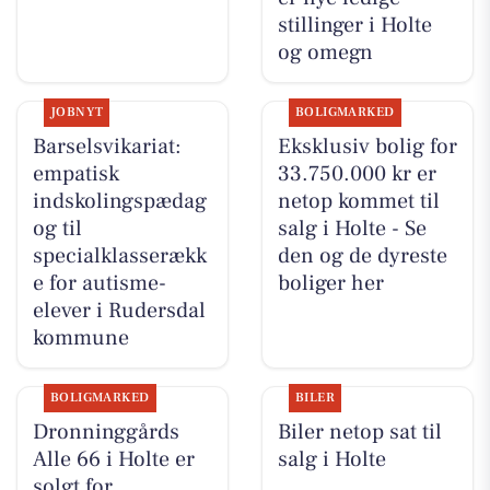
stillinger i Holte
og omegn
JOBNYT
BOLIGMARKED
Barselsvikariat:
Eksklusiv bolig for
empatisk
33.750.000 kr er
indskolingspædag
netop kommet til
og til
salg i Holte - Se
specialklasserækk
den og de dyreste
e for autisme-
boliger her
elever i Rudersdal
kommune
BOLIGMARKED
BILER
Dronninggårds
Biler netop sat til
Alle 66 i Holte er
salg i Holte
solgt for