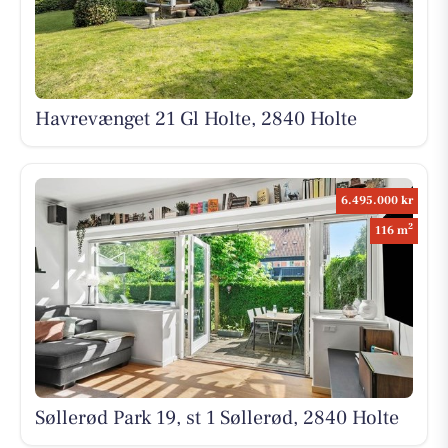
Havrevænget 21 Gl Holte, 2840 Holte
6.495.000 kr
2
116 m
Søllerød Park 19, st 1 Søllerød, 2840 Holte