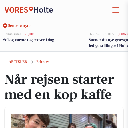
VORES
Holte
Seneste nyt ›
1 time siden |
VEJRET
07-08-2026 10:55 |
JOBN
Sol og varme tager over i dag
Savner du nye græsga
ledige stillinger i Ho
Når rejsen starter med en kop kaffe
ARTIKLER
Erhverv
Når rejsen starter
med en kop kaffe