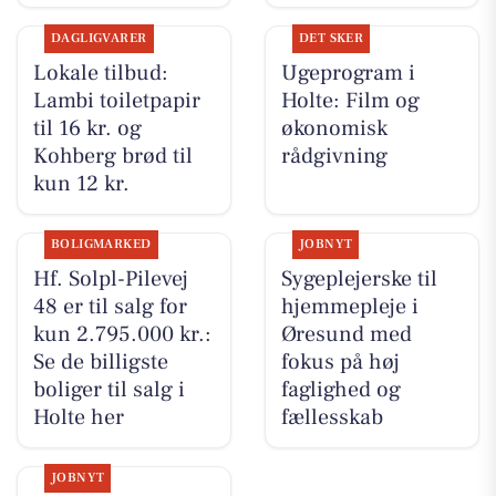
DAGLIGVARER
DET SKER
Lokale tilbud:
Ugeprogram i
Lambi toiletpapir
Holte: Film og
til 16 kr. og
økonomisk
Kohberg brød til
rådgivning
kun 12 kr.
BOLIGMARKED
JOBNYT
Hf. Solpl-Pilevej
Sygeplejerske til
48 er til salg for
hjemmepleje i
kun 2.795.000 kr.:
Øresund med
Se de billigste
fokus på høj
boliger til salg i
faglighed og
Holte her
fællesskab
JOBNYT