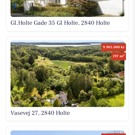
Gl.Holte Gade 35 Gl Holte, 2840 Holte
9.985.000 kr
2
197 m
Vasevej 27, 2840 Holte