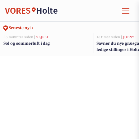
VORES
Holte
Seneste nyt ›
23 minutter siden |
VEJRET
18 timer siden |
JOBNYT
Sol og sommerluft i dag
Savner du nye græsga
ledige stillinger i Ho