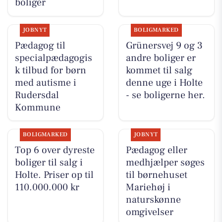
boliger
JOBNYT
BOLIGMARKED
Pædagog til
Grünersvej 9 og 3
specialpædagogis
andre boliger er
k tilbud for børn
kommet til salg
med autisme i
denne uge i Holte
Rudersdal
- se boligerne her.
Kommune
BOLIGMARKED
JOBNYT
Top 6 over dyreste
Pædagog eller
boliger til salg i
medhjælper søges
Holte. Priser op til
til børnehuset
110.000.000 kr
Mariehøj i
naturskønne
omgivelser