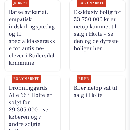
JOBNYT
BOLIGMARKED
Barselsvikariat:
Eksklusiv bolig for
empatisk
33.750.000 kr er
indskolingspædag
netop kommet til
og til
salg i Holte - Se
specialklasserækk
den og de dyreste
e for autisme-
boliger her
elever i Rudersdal
kommune
BOLIGMARKED
BILER
Dronninggårds
Biler netop sat til
Alle 66 i Holte er
salg i Holte
solgt for
29.305.000 - se
køberen og 7
andre solgte