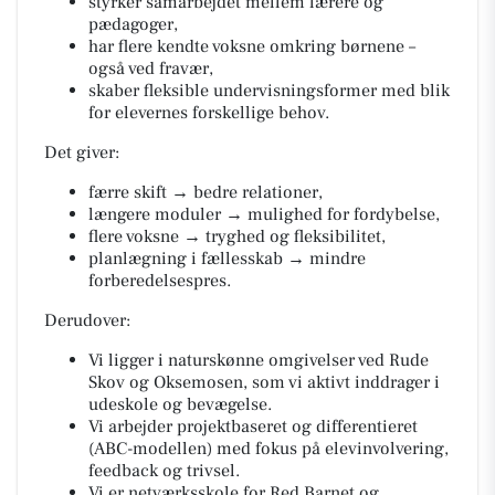
styrker samarbejdet mellem lærere og
pædagoger,
har flere kendte voksne omkring børnene –
også ved fravær,
skaber fleksible undervisningsformer med blik
for elevernes forskellige behov.
Det giver:
færre skift → bedre relationer,
længere moduler → mulighed for fordybelse,
flere voksne → tryghed og fleksibilitet,
planlægning i fællesskab → mindre
forberedelsespres.
Derudover:
Vi ligger i naturskønne omgivelser ved Rude
Skov og Oksemosen, som vi aktivt inddrager i
udeskole og bevægelse.
Vi arbejder projektbaseret og differentieret
(ABC-modellen) med fokus på elevinvolvering,
feedback og trivsel.
Vi er netværksskole for Red Barnet og