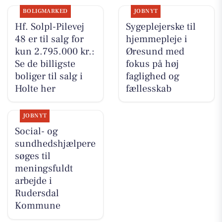
BOLIGMARKED
JOBNYT
Hf. Solpl-Pilevej
Sygeplejerske til
48 er til salg for
hjemmepleje i
kun 2.795.000 kr.:
Øresund med
Se de billigste
fokus på høj
boliger til salg i
faglighed og
Holte her
fællesskab
JOBNYT
Social- og
sundhedshjælpere
søges til
meningsfuldt
arbejde i
Rudersdal
Kommune