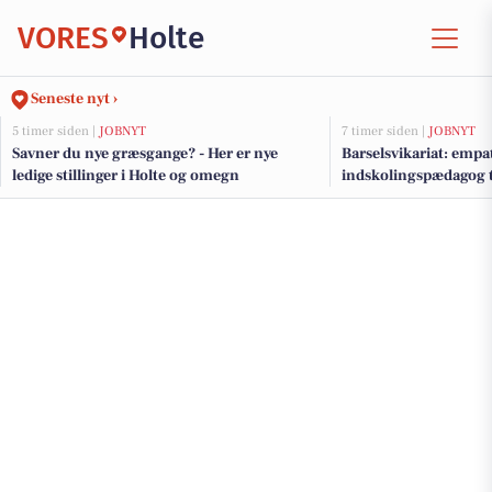
VORES
Holte
Seneste nyt ›
5 timer siden |
JOBNYT
7 timer siden |
JOBNYT
Savner du nye græsgange? - Her er nye
Barselsvikariat: empa
ledige stillinger i Holte og omegn
indskolingspædagog t
for autisme-elever i