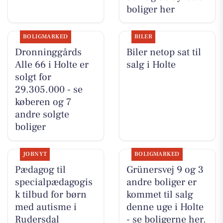
boliger her
BOLIGMARKED
BILER
Dronninggårds
Biler netop sat til
Alle 66 i Holte er
salg i Holte
solgt for
29.305.000 - se
køberen og 7
andre solgte
boliger
JOBNYT
BOLIGMARKED
Pædagog til
Grünersvej 9 og 3
specialpædagogis
andre boliger er
k tilbud for børn
kommet til salg
med autisme i
denne uge i Holte
Rudersdal
- se boligerne her.