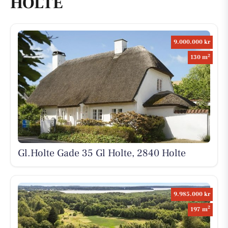
HOLTE
9.000.000 kr
2
130 m
Gl.Holte Gade 35 Gl Holte, 2840 Holte
9.985.000 kr
2
197 m