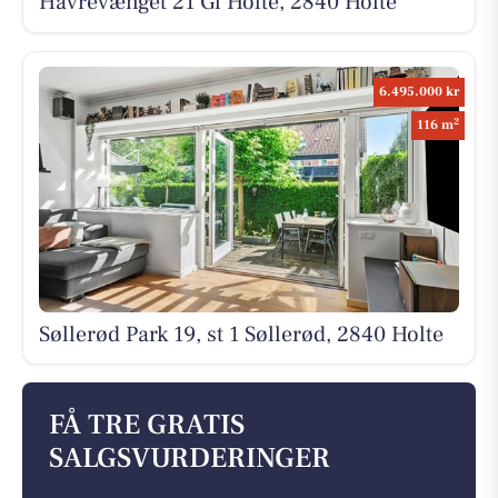
Havrevænget 21 Gl Holte, 2840 Holte
6.495.000 kr
2
116 m
Søllerød Park 19, st 1 Søllerød, 2840 Holte
FÅ TRE GRATIS
SALGSVURDERINGER