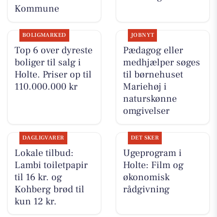
Kommune
BOLIGMARKED
JOBNYT
Top 6 over dyreste
Pædagog eller
boliger til salg i
medhjælper søges
Holte. Priser op til
til børnehuset
110.000.000 kr
Mariehøj i
naturskønne
omgivelser
DAGLIGVARER
DET SKER
Lokale tilbud:
Ugeprogram i
Lambi toiletpapir
Holte: Film og
til 16 kr. og
økonomisk
Kohberg brød til
rådgivning
kun 12 kr.