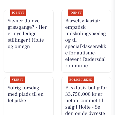
JOBNYT
JOBNYT
Savner du nye
Barselsvikariat:
græsgange? - Her
empatisk
er nye ledige
indskolingspædag
stillinger i Holte
og til
og omegn
specialklasserækk
e for autisme-
elever i Rudersdal
kommune
VEJRET
BOLIGMARKED
Solrig torsdag
Eksklusiv bolig for
med plads til en
33.750.000 kr er
let jakke
netop kommet til
salg i Holte - Se
den og de dyreste