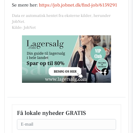
Se mere her:
https://job.jobnet.dk/find-job/6159291
Data er automatisk hentet fra eksterne kilder, herunder
JobNet.
Kilde: JobNet
Få lokale nyheder GRATIS
Email