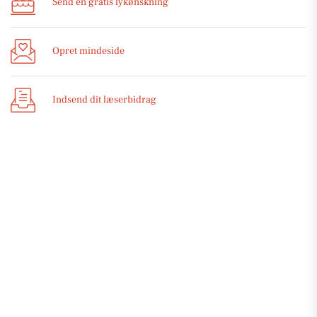
Send en gratis lykønskning
Opret mindeside
Indsend dit læserbidrag