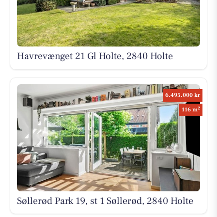
Havrevænget 21 Gl Holte, 2840 Holte
6.495.000 kr
2
116 m
Søllerød Park 19, st 1 Søllerød, 2840 Holte