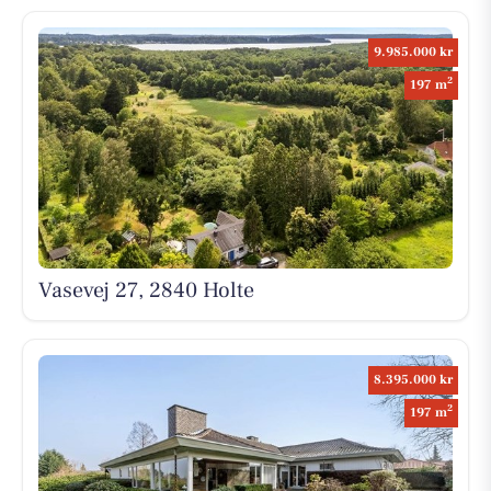
9.985.000 kr
2
197 m
Vasevej 27, 2840 Holte
8.395.000 kr
2
197 m