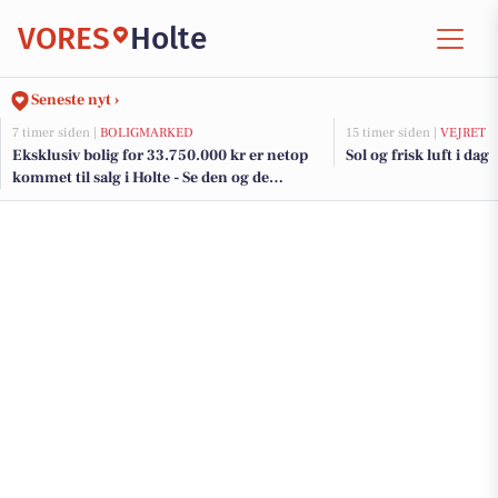
VORES
Holte
Seneste nyt ›
7 timer siden |
BOLIGMARKED
15 timer siden |
VEJRET
Eksklusiv bolig for 33.750.000 kr er netop
Sol og frisk luft i dag
kommet til salg i Holte - Se den og de
dyreste boliger her