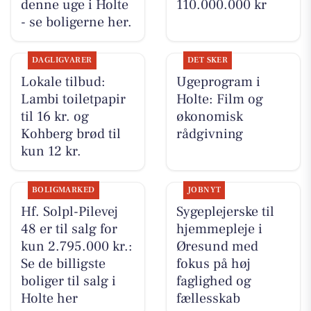
denne uge i Holte
110.000.000 kr
- se boligerne her.
DAGLIGVARER
DET SKER
Lokale tilbud:
Ugeprogram i
Lambi toiletpapir
Holte: Film og
til 16 kr. og
økonomisk
Kohberg brød til
rådgivning
kun 12 kr.
BOLIGMARKED
JOBNYT
Hf. Solpl-Pilevej
Sygeplejerske til
48 er til salg for
hjemmepleje i
kun 2.795.000 kr.:
Øresund med
Se de billigste
fokus på høj
boliger til salg i
faglighed og
Holte her
fællesskab