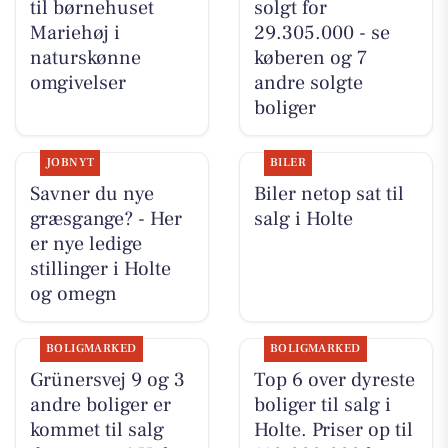
til børnehuset
solgt for
Mariehøj i
29.305.000 - se
naturskønne
køberen og 7
omgivelser
andre solgte
boliger
JOBNYT
BILER
Savner du nye
Biler netop sat til
græsgange? - Her
salg i Holte
er nye ledige
stillinger i Holte
og omegn
BOLIGMARKED
BOLIGMARKED
Grünersvej 9 og 3
Top 6 over dyreste
andre boliger er
boliger til salg i
kommet til salg
Holte. Priser op til