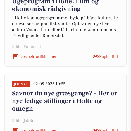
Ugeprogram i Holte: Film og
økonomisk rådgivning
I Holte kan ugeprogrammet byde på både kulturelle
oplevelser og praktisk støtte. Oplev den nye live-
action Vaiana film eller få hjælp til økonomien hos
Frivilligcenter Rudersdal.
Kilde: Kultunaut
Læs hele artiklen her
Kopiér link
02-08-2026 10:55
JOBNYT
Savner du nye græsgange? - Her er
nye ledige stillinger i Holte og
omegn
Kilde: JobNet
Læs hele artiklen her
Kopiér link