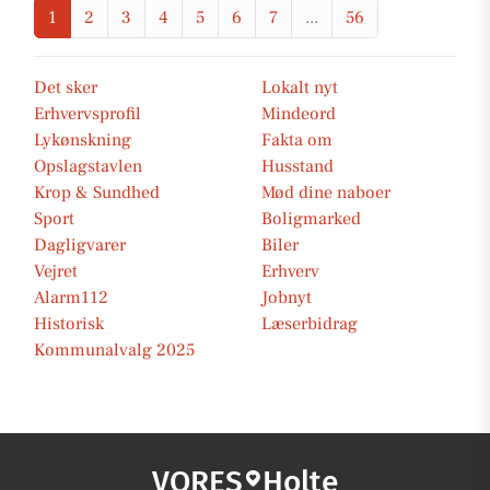
1
2
3
4
5
6
7
...
56
Det sker
Lokalt nyt
Erhvervsprofil
Mindeord
Lykønskning
Fakta om
Opslagstavlen
Husstand
Krop & Sundhed
Mød dine naboer
Sport
Boligmarked
Dagligvarer
Biler
Vejret
Erhverv
Alarm112
Jobnyt
Historisk
Læserbidrag
Kommunalvalg 2025
VORES
Holte