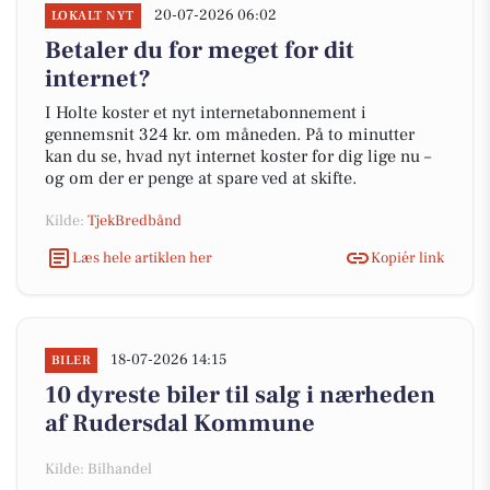
20-07-2026 06:02
LOKALT NYT
Betaler du for meget for dit
internet?
I Holte koster et nyt internetabonnement i
gennemsnit 324 kr. om måneden. På to minutter
kan du se, hvad nyt internet koster for dig lige nu –
og om der er penge at spare ved at skifte.
Kilde:
TjekBredbånd
Læs hele artiklen her
Kopiér link
18-07-2026 14:15
BILER
10 dyreste biler til salg i nærheden
af Rudersdal Kommune
Kilde: Bilhandel