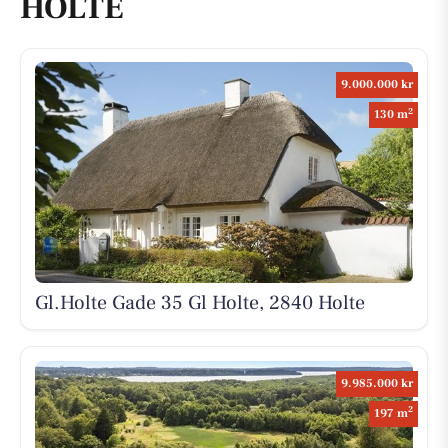
HOLTE
9.000.000 kr
2
130 m
Gl.Holte Gade 35 Gl Holte, 2840 Holte
9.985.000 kr
2
197 m