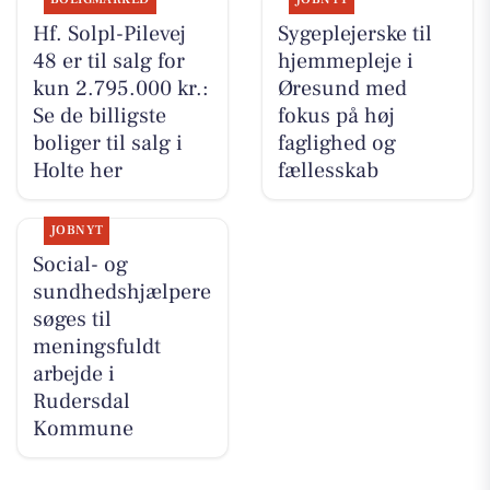
Hf. Solpl-Pilevej
Sygeplejerske til
48 er til salg for
hjemmepleje i
kun 2.795.000 kr.:
Øresund med
Se de billigste
fokus på høj
boliger til salg i
faglighed og
Holte her
fællesskab
JOBNYT
Social- og
sundhedshjælpere
søges til
meningsfuldt
arbejde i
Rudersdal
Kommune