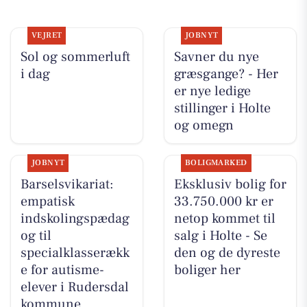
VEJRET
JOBNYT
Sol og sommerluft
Savner du nye
i dag
græsgange? - Her
er nye ledige
stillinger i Holte
og omegn
JOBNYT
BOLIGMARKED
Barselsvikariat:
Eksklusiv bolig for
empatisk
33.750.000 kr er
indskolingspædag
netop kommet til
og til
salg i Holte - Se
specialklasserækk
den og de dyreste
e for autisme-
boliger her
elever i Rudersdal
kommune