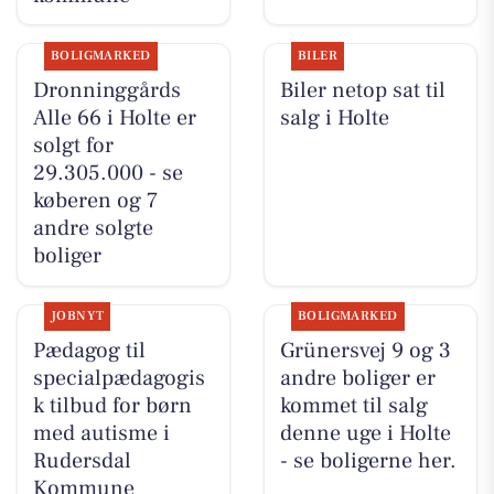
BOLIGMARKED
BILER
Dronninggårds
Biler netop sat til
Alle 66 i Holte er
salg i Holte
solgt for
29.305.000 - se
køberen og 7
andre solgte
boliger
JOBNYT
BOLIGMARKED
Pædagog til
Grünersvej 9 og 3
specialpædagogis
andre boliger er
k tilbud for børn
kommet til salg
med autisme i
denne uge i Holte
Rudersdal
- se boligerne her.
Kommune