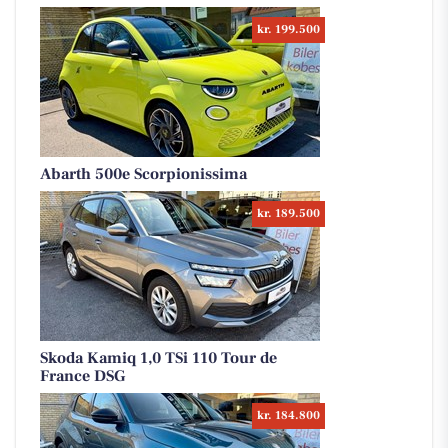
kr. 199.500
Abarth 500e Scorpionissima
kr. 189.500
Skoda Kamiq 1,0 TSi 110 Tour de
France DSG
kr. 184.800