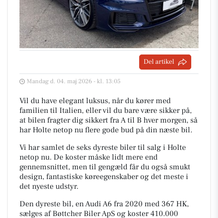
Del artikel
Mandag d. 04. maj 2026 - kl. 13:05
Vil du have elegant luksus, når du kører med
familien til Italien, eller vil du bare være sikker på,
at bilen fragter dig sikkert fra A til B hver morgen, så
har Holte netop nu flere gode bud på din næste bil.
Vi har samlet de seks dyreste biler til salg i Holte
netop nu. De koster måske lidt mere end
gennemsnittet, men til gengæld får du også smukt
design, fantastiske køreegenskaber og det meste i
det nyeste udstyr.
Den dyreste bil, en Audi A6 fra 2020 med 367 HK,
sælges af Bøttcher Biler ApS og koster 410.000