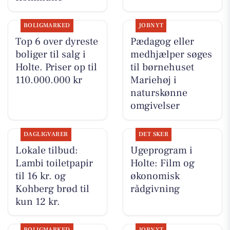
BOLIGMARKED
JOBNYT
Top 6 over dyreste
Pædagog eller
boliger til salg i
medhjælper søges
Holte. Priser op til
til børnehuset
110.000.000 kr
Mariehøj i
naturskønne
omgivelser
DAGLIGVARER
DET SKER
Lokale tilbud:
Ugeprogram i
Lambi toiletpapir
Holte: Film og
til 16 kr. og
økonomisk
Kohberg brød til
rådgivning
kun 12 kr.
BOLIGMARKED
JOBNYT