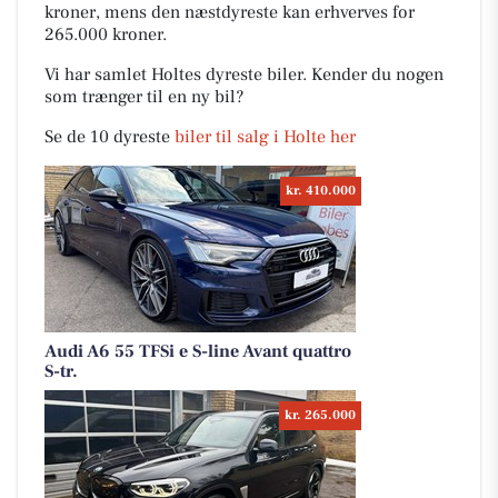
kroner, mens den næstdyreste kan erhverves for
265.000 kroner.
Vi har samlet Holtes dyreste biler. Kender du nogen
som trænger til en ny bil?
Se de 10 dyreste
biler til salg i Holte her
kr. 410.000
Audi A6 55 TFSi e S-line Avant quattro
S-tr.
kr. 265.000