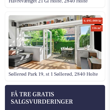
Havrevænget 21 Gl Holte, 2840 Holte
6.495.000 kr
2
116 m
Søllerød Park 19, st 1 Søllerød, 2840 Holte
FÅ TRE GRATIS
SALGSVURDERINGER