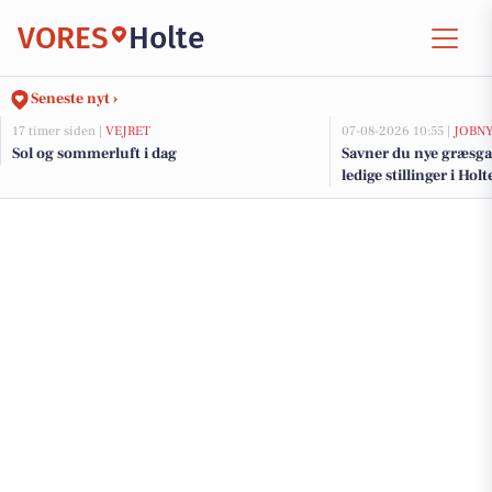
VORES
Holte
Seneste nyt ›
17 timer siden |
VEJRET
07-08-2026 10:55 |
JOBN
Sol og sommerluft i dag
Savner du nye græsga
ledige stillinger i Ho