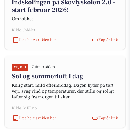
indskolingen på Skovlyskolen 2.0 -
start februar 2026!
Om jobbet
Kilde: JobNet
Læs hele artiklen her
Kopiér link
7 timer siden
VEJRET
Sol og sommerluft i dag
Kølig start, mild eftermiddag. Dagen byder på tørt
vejr, svag vind og temperaturer, der stille og roligt
løfter sig fra morgen til aften.
Kilde: MET.no
Læs hele artiklen her
Kopiér link